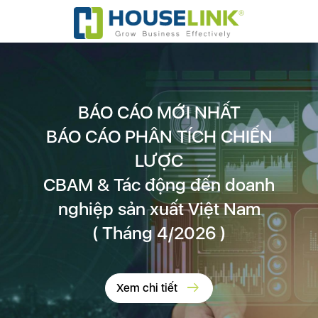
BÁO CÁO MỚI NHẤT
BÁO CÁO PHÂN TÍCH CHIẾN
LƯỢC
CBAM & Tác động đến doanh
nghiệp sản xuất Việt Nam
( Tháng 4/2026 )
arrow_right_alt
Xem chi tiết