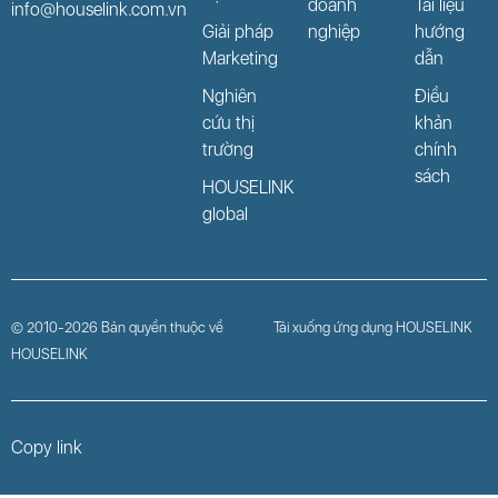
doanh
Tài liệu
info@houselink.com.vn
Giải pháp
nghiệp
hướng
Marketing
dẫn
Nghiên
Điều
cứu thị
khản
trường
chính
sách
HOUSELINK
global
© 2010-2026 Bản quyền thuộc về
Tải xuống ứng dụng HOUSELINK
HOUSELINK
Copy link