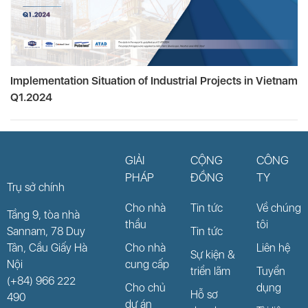
Implementation Situation of Industrial Projects in Vietnam
Q1.2024
GIẢI
CỘNG
CÔNG
PHÁP
ĐỒNG
TY
Trụ sở chính
Cho nhà
Tin tức
Về chúng
Tầng 9, tòa nhà
thầu
tôi
Sannam, 78 Duy
Tin tức
Tân, Cầu Giấy Hà
Cho nhà
Liên hệ
Sự kiện &
Nội
cung cấp
triển lãm
Tuyển
(+84) 966 222
Cho chủ
dụng
Hỗ sơ
490
dự án