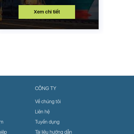
Xem chi tiết
XE ĐIỆN
CÔNG TY
Về chúng tôi
Liên hệ
ãm
Tuyển dụng
Xem chi tiết
iệp
Tài liệu hướng dẫn