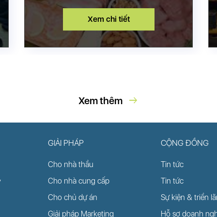
Xem chi tiết
arrow_right_alt
Xem thêm
NÔNG NGHIỆP THỰC
PHẨM
GIẢI PHÁP
CỘNG ĐỒNG
Cho nhà thầu
Tin tức
Cho nhà cung cấp
Tin tức
y
Cho chủ dự án
Sự kiện & triển l
Xem chi tiết
Giải pháp Marketing
Hỗ sơ doanh ngh