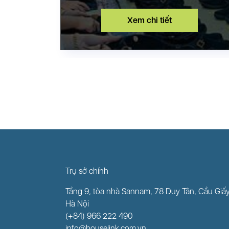
Xem chi tiết
THỊ TRƯỜNG XÂY
DỰNG CÔNG NGHIỆP
Trụ sở chính
Tầng 9, tòa nhà Sannam, 78 Duy Tân, Cầu Giấ
Hà Nội
Xem chi tiết
(+84) 966 222 490
info@houselink.com.vn