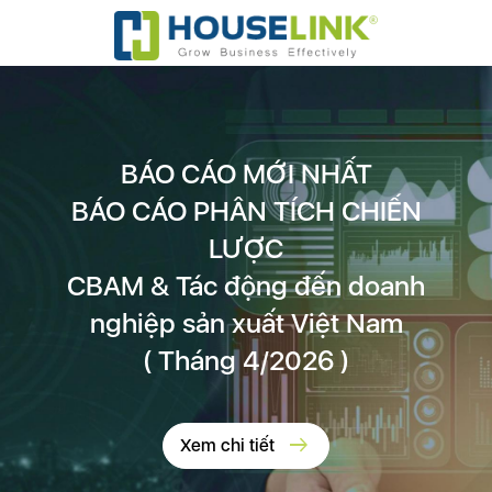
BÁO CÁO MỚI NHẤT
BÁO CÁO PHÂN TÍCH CHIẾN
LƯỢC
CBAM & Tác động đến doanh
nghiệp sản xuất Việt Nam
( Tháng 4/2026 )
arrow_right_alt
Xem chi tiết