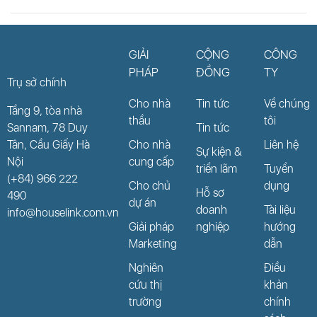
GIẢI
CỘNG
CÔNG
PHÁP
ĐỒNG
TY
Trụ sở chính
Cho nhà
Tin tức
Về chúng
Tầng 9, tòa nhà
thầu
tôi
Sannam, 78 Duy
Tin tức
Tân, Cầu Giấy Hà
Cho nhà
Liên hệ
Sự kiện &
Nội
cung cấp
triển lãm
Tuyển
(+84) 966 222
Cho chủ
dụng
Hỗ sơ
490
dự án
doanh
Tài liệu
info@houselink.com.vn
Giải pháp
nghiệp
hướng
Marketing
dẫn
Nghiên
Điều
cứu thị
khản
trường
chính